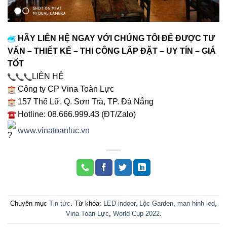
HÃY LIÊN HỆ NGAY VỚI CHÚNG TÔI ĐỂ ĐƯỢC TƯ
VẤN – THIẾT KẾ – THI CÔNG LẮP ĐẶT – UY TÍN – GIÁ
TỐT
LIÊN HỆ
Công ty CP Vina Toàn Lực
157 Thế Lữ, Q. Sơn Trà, TP. Đà Nẵng
Hotline: 08.666.999.43 (ĐT/Zalo)
www.vinatoanluc.vn
Chuyên mục
Tin tức
. Từ khóa:
LED indoor
,
Lộc Garden
,
man hinh led
,
Vina Toàn Lực
,
World Cup 2022
.