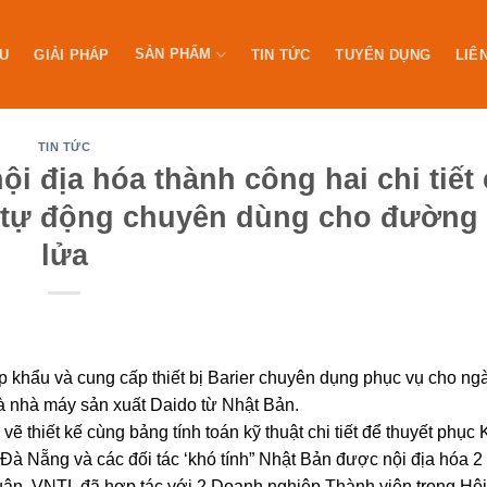
SẢN PHẨM
ỆU
GIẢI PHÁP
TIN TỨC
TUYỂN DỤNG
LIÊ
TIN TỨC
i địa hóa thành công hai chi tiết
g tự động chuyên dùng cho đường
lửa
hẩu và cung cấp thiết bị Barier chuyên dụng phục vụ cho ng
à nhà máy sản xuất Daido từ Nhật Bản.
ẽ thiết kế cùng bảng tính toán kỹ thuật chi tiết để thuyết phục
 Nẵng và các đối tác ‘khó tính” Nhật Bản được nội địa hóa 2 ch
uận. VNTL đã hợp tác với 2 Doanh nghiệp Thành viên trong Hội