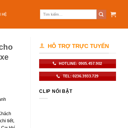
N HỆ
 cho
HỖ TRỢ TRỰC TUYẾN
 xe
HOTLINE: 0905.457.902
TEL: 0236.3933.729
CLIP NỔI BẬT
ành
 Khách
i tiết,
 Cơ khí