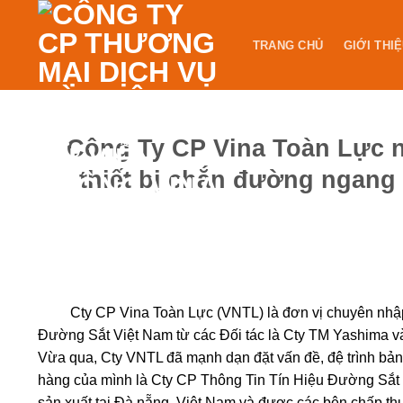
Skip
to
TRANG CHỦ
GIỚI THI
content
Công Ty CP Vina Toàn Lực nộ
thiết bị chắn đường ngan
Cty CP Vina Toàn Lực (VNTL) là đơn vị chuyên nhập k
Đường Sắt Việt Nam từ các Đối tác là Cty TM Yashima v
Vừa qua, Cty VNTL đã mạnh dạn đặt vấn đề, đệ trình bản v
hàng của mình là Cty CP Thông Tin Tín Hiệu Đường Sắt Đà
sản xuất tại Đà nẵng, Việt Nam và được các bên chấp th