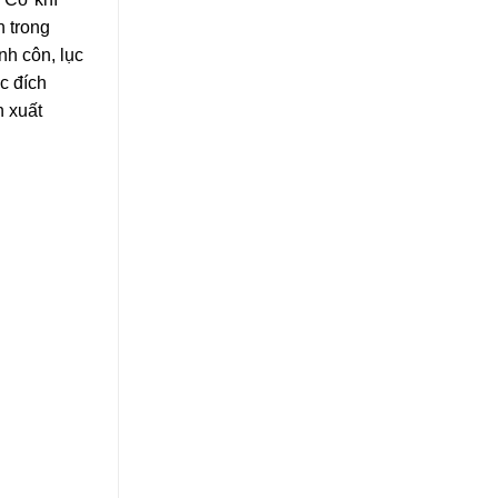
n trong
nh côn, lục
c đích
n xuất