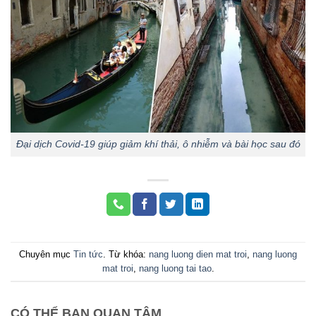
Đại dịch Covid-19 giúp giảm khí thải, ô nhiễm và bài học sau đó
Chuyên mục
Tin tức
. Từ khóa:
nang luong dien mat troi
,
nang luong
mat troi
,
nang luong tai tao
.
CÓ THỂ BẠN QUAN TÂM