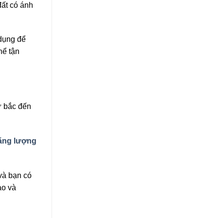
đất có ánh
dụng để
hể tận
ừ bắc đến
ăng lượng
và bạn có
ao và