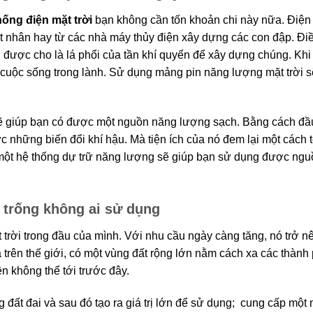
hống điện mặt trời
bạn không cần tốn khoản chi này nữa. Điện 
t nhân hay từ các nhà máy thủy điện xây dựng các con đập. Đi
được cho là lá phổi của tần khí quyển để xây dựng chúng. Khi
 cuộc sống trong lành. Sử dụng mảng pin năng lượng mặt trời s
sẽ giúp bạn có được một nguồn năng lượng sạch. Bằng cách đầ
 những biến đổi khí hậu. Mà tiện ích của nó đem lại một cách t
 một hệ thống dự trữ năng lượng sẽ giúp bạn sử dụng được ngu
t trống không ai sử dụng
t trời trong đầu của mình. Với nhu cầu ngày càng tăng, nó trở 
a trên thế giới, có một vùng đất rộng lớn nằm cách xa các thành
n không thể tới trước đây.
g đất đai và sau đó tạo ra giá trị lớn để sử dụng; cung cấp một