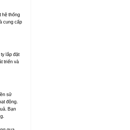
t hệ thống
và cung cấp
ty lắp đặt
t triển và
yền sử
oạt động.
quả. Bạn
g.
ông qua