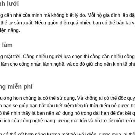
nh lưới
g căn nhà của mình mà không biết lý do. Mỗi hộ gia đình lắp đặ
thể tự sản xuất. Nếu nguồn điện quá nhiều bạn có thể bán lại 
điện năng.
c làm
g mặt trời. Càng nhiều người lựa chọn thì càng cần nhiều công 
c làm cho công nhân lành nghề, và do đó giữ cho nền kinh tế phá
ng miễn phí
 lượng hơn chúng ta có thể sử dụng. Và không ai có thể độc qu
 bạn sẽ giúp bạn bắt đầu tiết kiệm tiền từ thời điểm nó được h
có thể nhìn thấy là bạn nên sử dụng nó trong dài hạn để đạt kết 
i ích của công nghệ năng lượng mặt trời và hỗ trợ từ môi trườn
n có thể kết hợp năng lượng mặt trời với điện, được mua lại th