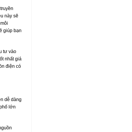
truyền
ều này sẽ
 môi
ẽ giúp bạn
u tư vào
ốt nhất giá
ồn điện có
nên dễ dàng
 phố lớn
 nguồn