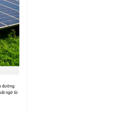
on đường
bất ngờ từ