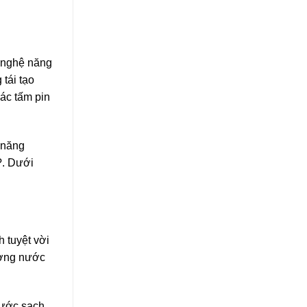
g nghệ năng
tái tạo
ác tấm pin
 năng
?. Dưới
h tuyệt vời
ường nước
nước sạch