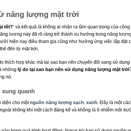
từ năng lượng mặt trời
i tốt?
‘ và kết quả là không ai nhận ra tầm quan trọng của côn
ăng lượng này đã rõ ràng trở thành xu hướng trong năng lượng 
gười hiện nay điều tham gia cũng như hưởng ứng việc lắp đặt c
thế đến từ mặt trời.
ý do thích hợp khác mà tại sao bạn nên chuyển đổi sang sử dụng
 là những
lý do tại sao bạn nên sử dụng năng lượng mặt trời
ng nó.
g xung quanh
ại diện cho một
nguồn năng lượng
sạch
,
xanh
. Đây là một các
ngoài không khí một cách đáng kể và không là ô nhiễm môi tr
h nào trong quá trình hoạt động. Ngoại trừ bạn sử dụng nguồn 