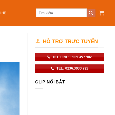
N HỆ
HỖ TRỢ TRỰC TUYẾN
HOTLINE: 0905.457.902
TEL: 0236.3933.729
CLIP NỔI BẬT