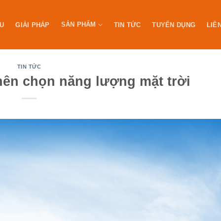
SẢN PHẨM
ỆU
GIẢI PHÁP
TIN TỨC
TUYỂN DỤNG
LIÊ
TIN TỨC
 nên chọn năng lượng mặt trời