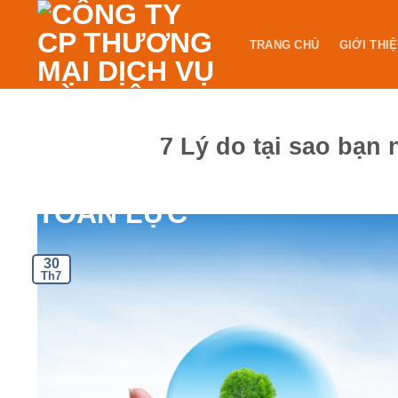
Skip
to
TRANG CHỦ
GIỚI THI
content
7 Lý do tại sao bạn
30
Th7