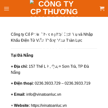
Skip
to
content
Công ty Cổ Phần Thương Mại Dịch Vụ và Nhập
Khẩu Điện Tử Viễn Thông Vina Toàn Lực
Tại Đà Nẵng
+ Địa chỉ:
157 Thế Lữ , Quận Sơn Trà, TP Đà
Nẵng
+ Điện thoại:
0236.3933.729 – 0236.3933.719
+ Email:
info@vinatoanluc.vn
+
Website:
https://vinatoanluc.vn