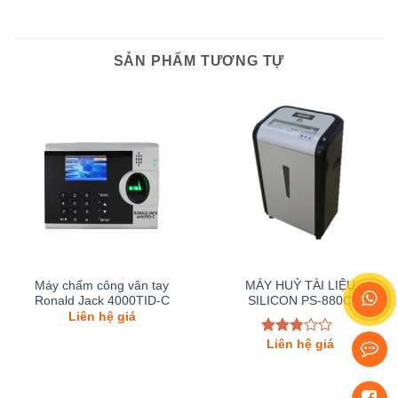
SẢN PHẨM TƯƠNG TỰ
Máy chấm công vân tay
MÁY HUỶ TÀI LIỆU
Ronald Jack 4000TID-C
SILICON PS-880C
Liên hệ giá
Liên hệ giá
Được
xếp
hạng
2.61
5