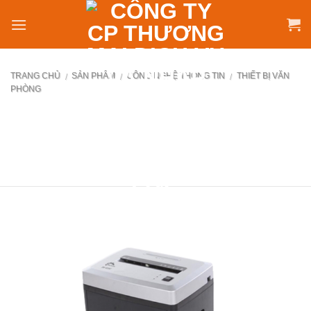
Skip
to
content
TRANG CHỦ
SẢN PHẨM
CÔNG NGHỆ THÔNG TIN
THIẾT BỊ VĂN
/
/
/
PHÒNG