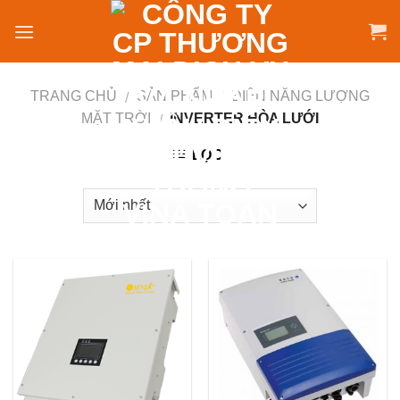
Skip
to
content
TRANG CHỦ
SẢN PHẨM
ĐIỆN NĂNG LƯỢNG
/
/
MẶT TRỜI
INVERTER HÒA LƯỚI
/
LỌC