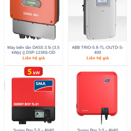
Máy biến tần DASS 3.5i (3,5
ABB TRIO-5.8-TL-OUTD-S-
kWp) || DSP-123K6-OD
400
Liên hệ giá
Liên hệ giá
Sunny Boy 5.0 – AV40
Sunny Boy 3.0 – AV40