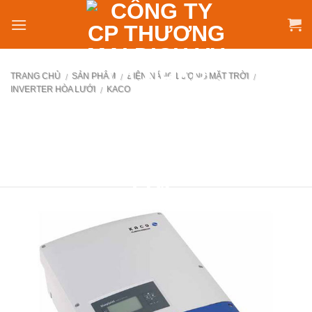
Skip
to
content
TRANG CHỦ
SẢN PHẨM
ĐIỆN NĂNG LƯỢNG MẶT TRỜI
/
/
/
INVERTER HÒA LƯỚI
KACO
/