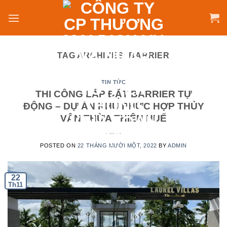
Skip
to
content
TAG ARCHIVES:
BARRIER
TIN TỨC
THI CÔNG LẮP ĐẶT BARRIER TỰ
ĐỘNG – DỰ ÁN KHU PHỨC HỢP THỦY
VÂN THỪA THIÊN HUẾ
POSTED ON
22 THÁNG MƯỜI MỘT, 2022
BY
ADMIN
22
Th11