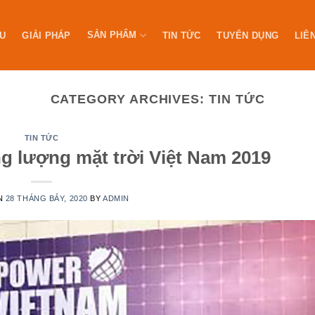
SẢN PHẨM
ỆU
GIẢI PHÁP
TIN TỨC
TUYỂN DỤNG
LIÊ
CATEGORY ARCHIVES:
TIN TỨC
TIN TỨC
ng lượng mặt trời Việt Nam 2019
N
28 THÁNG BẢY, 2020
BY
ADMIN