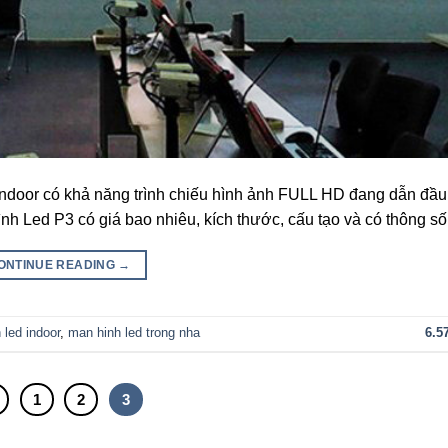
 indoor có khả năng trình chiếu hình ảnh FULL HD đang dẫn đầ
h Led P3 có giá bao nhiêu, kích thước, cấu tạo và có thông s
ONTINUE READING
→
 led indoor
,
man hinh led trong nha
6.5
1
2
3