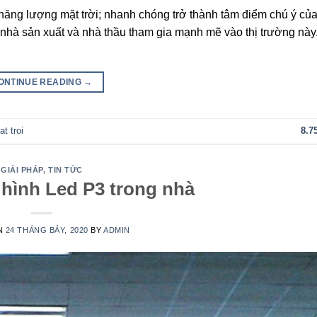
năng lượng mặt trời; nhanh chóng trở thành tâm điểm chú ý củ
, nhà sản xuất và nhà thầu tham gia mạnh mẽ vào thị trường nà
ONTINUE READING
→
at troi
8.7
GIẢI PHÁP
,
TIN TỨC
 hình Led P3 trong nhà
N
24 THÁNG BẢY, 2020
BY
ADMIN