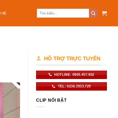
N HỆ
HỖ TRỢ TRỰC TUYẾN
HOTLINE: 0905.457.902
TEL: 0236.3933.729
CLIP NỔI BẬT