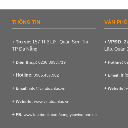
THÔNG TIN
VĂN PHÒ
+
Trụ sở:
157 Thế Lữ , Quận Sơn Trà,
+ VPĐD:
27
TP Đà Nẵng
Lão, Quận
+
Điện thoại:
0236.3933.719
+ Hotline:
09
+
Hotline:
inf
0905.457.902
+ Email:
+
Email:
info@vinatoanluc.vn
+ Website:
w
+
Website:
www.vinatoanluc.vn
+
FB:
www.facebook.com/congtycpvinatoanluc