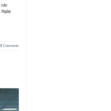
a các
y. Ngày
57
Comments