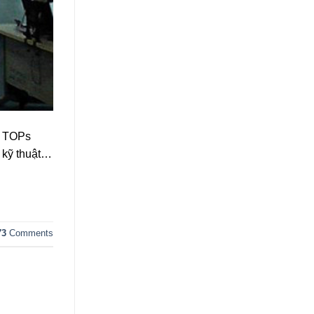
u TOPs
ố kỹ thuật…
73
Comments